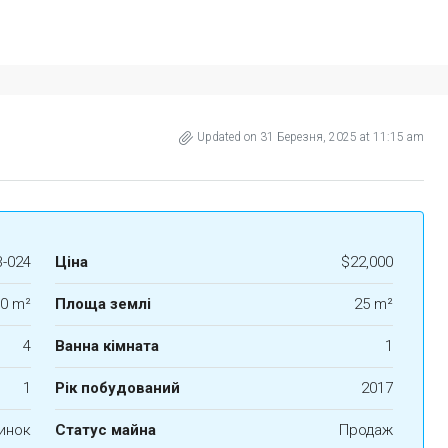
Updated on 31 Березня, 2025 at 11:15 am
B-024
Ціна
$22,000
0 m²
Площа землі
25 m²
4
Ванна кімната
1
1
Рік побудований
2017
инок
Статус майна
Продаж