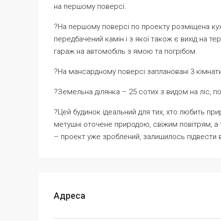
на першому поверсі.
?На першому поверсі по проекту розміщена кухн
передбачений камін і з якої також є вихід на те
гараж на автомобіль з ямою та погрібом.
?На мансардному поверсі заплановані 3 кімнати
?Земельна ділянка – 25 сотих з видом на ліс, 
?️Цей будинок ідеальний для тих, хто любить прир
метушні оточене природою, свіжим повітрям, а
– проект уже зроблений, залишилось підвести в
Адреса