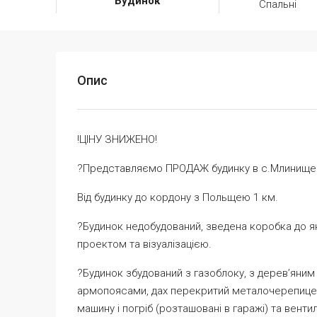
Будинок
Спальні
Опис
!ЦІНУ ЗНИЖЕНО!
?Представляємо ПРОДАЖ будинку в с.Млинище
Від будинку до кордону з Польщею 1 км.
?Будинок недобудований, зведена коробка до як
проектом та візуалізацією.
?️Будинок збудований з газоблоку, з деревʼяни
армопоясами, дах перекритий металочерепицею
машину і погріб (розташовані в гаражі) та вентил