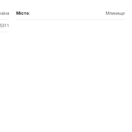
аїна
Місто:
Млинище
5311