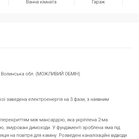
Ванна кімната
Гараж
 Волинська обл. (МОЖЛИВИЙ ОБМІН)
ої заведена електроенергія на 3 фази, з наявним
м перекриттям між мансардою, яка укріплена 2-ма
, змуровані димоходи. У фундаменті зроблена яма під
яція на повітря для каміну. Розведені каналізаційні відводи