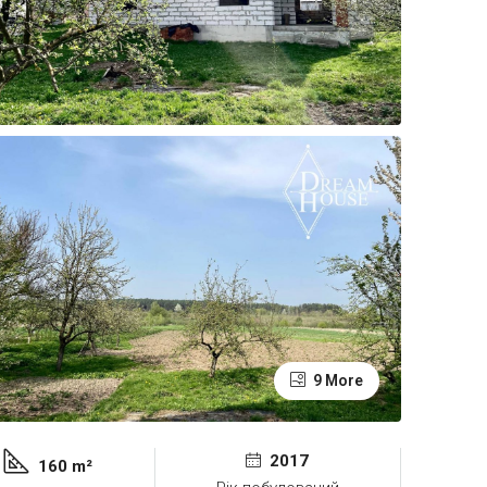
9 More
2017
160 m²