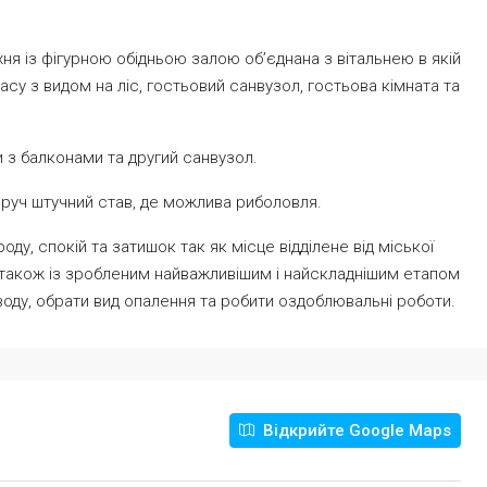
я із фігурною обідньою залою обʼєднана з вітальнею в якій
расу з видом на ліс, гостьовий санвузол, гостьова кімната та
 з балконами та другий санвузол.
поруч штучний став, де можлива риболовля.
оду, спокій та затишок так як місце відділене від міської
 також із зробленим найважливішим і найскладнішим етапом
оду, обрати вид опалення та робити оздоблювальні роботи.
Відкрийте Google Maps