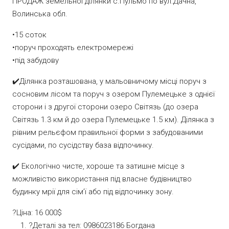
ПРОДАЖ земельної ділянки с.Пульмо по вул.Дачна,
Волинська обл.
•15 соток
•поруч проходять електромережі
•під забудову
✔️Ділянка розташована, у мальовничому місці поруч з
сосновим лісом та поруч з озером Пулемецьке з однієї
сторони і з другої сторони озеро Світязь (до озера
Світязь 1.3 км й до озера Пулемецьке 1.5 км). Ділянка з
рівним рельєфом правильної форми з забудованими
сусідами, по сусідству база відпочинку.
✔️ Екологічно чисте, хороше та затишне місце з
можливістю використання під власне будівництво
будинку мрії для сімʼї або під відпочинку зону.
?Ціна: 16 000$
?Деталі за тел: 0986023186 Богдана