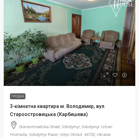
$65,000
ПРОДАЖ
3-кімнатна квартира м. Володимир, вул.
Староостровецька (Карбишева)
Staroostrovetska Street, Volodymyr, Volodymyr Urban
Hromada, Volodymyr Raion, Volyn Oblast, 44703, Ukraine