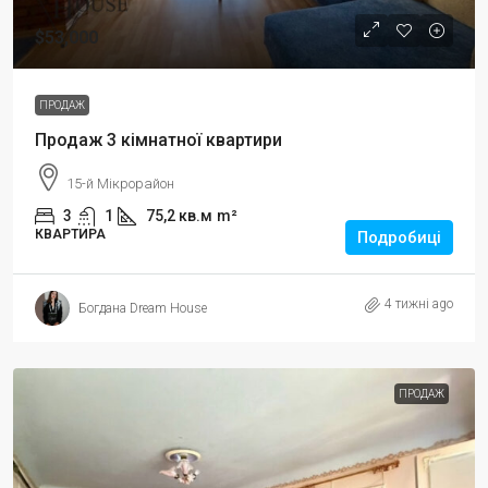
$53,000
ПРОДАЖ
Продаж 3 кімнатної квартири
15-й Мікрорайон
3
1
75,2 кв.м
m²
КВАРТИРА
Подробиці
4 тижні ago
Богдана Dream House
ПРОДАЖ