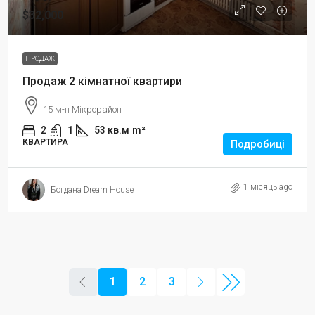
$32,000
ПРОДАЖ
Продаж 2 кімнатної квартири
15 м-н Мікрорайон
2
1
53 кв.м
m²
КВАРТИРА
Подробиці
1 місяць ago
Богдана Dream House
1
2
3