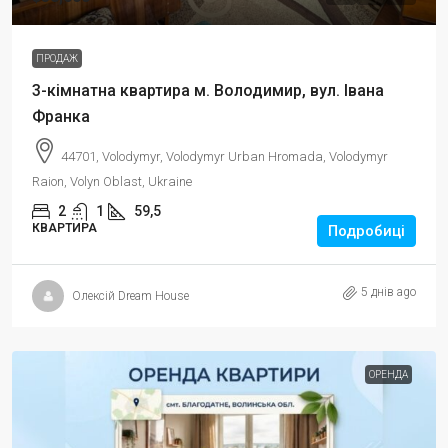
ПРОДАЖ
3-кімнатна квартира м. Володимир, вул. Івана
Франка
44701, Volodymyr, Volodymyr Urban Hromada, Volodymyr
Raion, Volyn Oblast, Ukraine
2
1
59,5
КВАРТИРА
Подробиці
5 днів ago
Олексій Dream House
ОРЕНДА