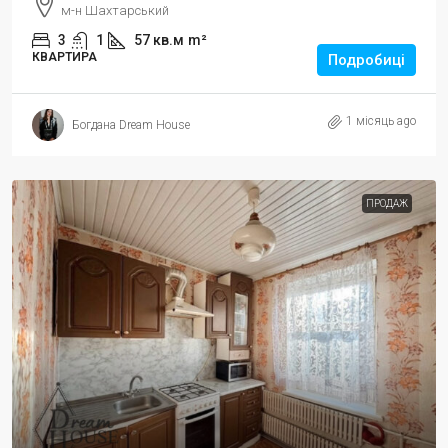
м-н Шахтарський
3
1
57 кв.м
m²
КВАРТИРА
Подробиці
1 місяць ago
Богдана Dream House
ПРОДАЖ