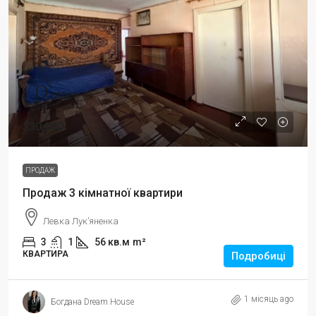
$30,000
ПРОДАЖ
Продаж 3 кімнатної квартири
Левка Лукʼяненка
3
1
56 кв.м
m²
КВАРТИРА
Подробиці
1 місяць ago
Богдана Dream House