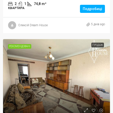
2
1
74,8
m²
КВАРТИРА
Подробиці
5 днів ago
Олексій Dream House
ПРОДАЖ
РЕКОМЕНДОВАНІ
$38,000