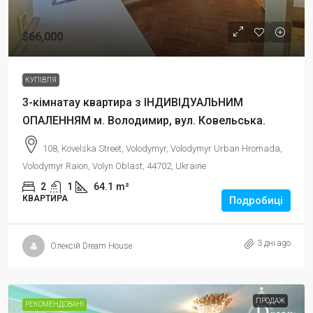
$66,000
КУПІВЛЯ
3-кімнатау квартира з ІНДИВІДУАЛЬНИМ
ОПАЛЕННЯМ м. Володимир, вул. Ковельська.
108, Kovelska Street, Volodymyr, Volodymyr Urban Hromada,
Volodymyr Raion, Volyn Oblast, 44702, Ukraine
2
1
64.1
m²
КВАРТИРА
Подробиці
3 дні ago
Олексій Dream House
ПРОДАЖ
РЕКОМЕНДОВАНІ