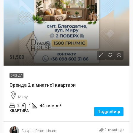
$1,500
ОРЕНДА
Оренда 2 кімнатної квартири
Миру
2
1
44 кв.м
m²
КВАРТИРА
Подробиці
2 тижні ago
Богдана Dream House