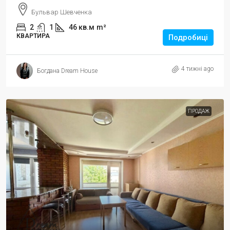
Бульвар Шевченка
2
1
46 кв.м
m²
КВАРТИРА
Подробиці
4 тижні ago
Богдана Dream House
ПРОДАЖ