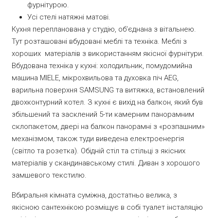
фурнітурою.
Усі стелі натяжні матові.
Кухня перепланована у студію, обʼєднана з вітальнею.
Тут розташовані вбудовані меблі та техніка. Меблі з
хороших
матеріалів з використанням якісної фурнітури.
Вбудована техніка у кухні: холодильник, помудомийна
машина MIELE, мікрохвильова та духовка піч AEG,
варильна поверхня SAMSUNG та витяжка, встановлений
двохконтурний котел. З кухні є вихід на балкон, який був
збільшений та засклений 5-ти камерним панорамним
склопакетом, двері на балкон панорамні з «розпашним»
механізмом, також туди виведена електроенергія
(світло та розетка). Обідній стіл та стільці з якісних
матеріалів у скандинавському стилі. Диван з хорошого
замшевого текстилю.
Вбиральня кімната суміжна, достатньо велика, з
якісною сантехнікою розміщує в собі туалет інсталяцію