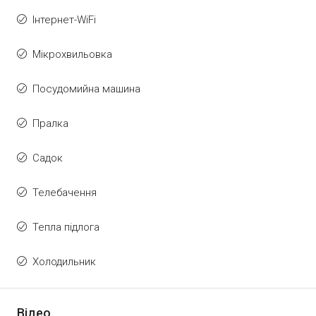
Інтернет-WiFi
Мікрохвильовка
Посудомийна машина
Пралка
Садок
Телебачення
Тепла підлога
Холодильник
Відео