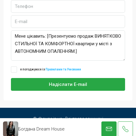
я погоджуюся із
Правилами та Умовами
Надіслати E-mail
© dhouse.in.ua - Всі права захищені
Богдана Dream House