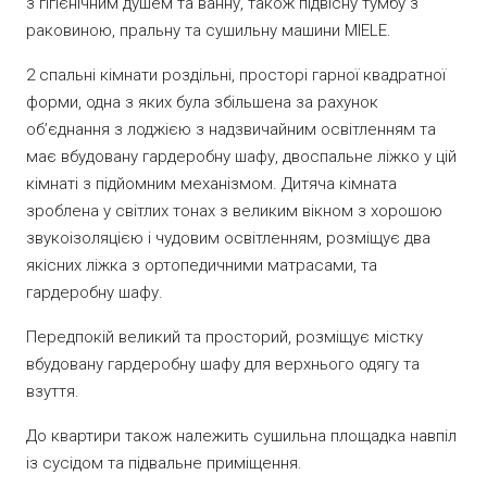
з гігієнічним душем та ванну, також підвісну тумбу з
раковиною, пральну та сушильну машини MIELE.
2 спальні кімнати роздільні, просторі гарної квадратної
форми, одна з яких була збільшена за рахунок
обʼєднання з лоджією з надзвичайним освітленням та
має вбудовану гардеробну шафу, двоспальне ліжко у цій
кімнаті з підйомним механізмом. Дитяча кімната
зроблена у світлих тонах з великим вікном з хорошою
звукоізоляцією і чудовим освітленням, розміщує два
якісних ліжка з ортопедичними матрасами, та
гардеробну шафу.
Передпокій великий та просторий, розміщує містку
вбудовану гардеробну шафу для верхнього одягу та
взуття.
До квартири також належить сушильна площадка навпіл
із сусідом та підвальне приміщення.