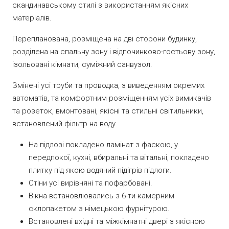
скандинавському стилі з використанням якісних
матеріалів.
Перепланована, розміщена на дві сторони будинку,
розділена на спальну зону і відпочинково-гостьову зону,
ізольовані кімнати, суміжний санвузол.
Змінені усі труби та проводка, з виведенням окремих
автоматів, та комфортним розміщенням усіх вимикачів
та розеток, вмонтовані, якісні та стильні світильники,
встановлений фільтр на воду
На підлозі покладено ламінат з фаскою, у
передпокої, кухні, вбиральні та вітальні, покладено
плитку під якою водяний підігрів підлоги.
Стіни усі вирівняні та пофарбовані.
Вікна встановлювались з 6-ти камерним
склопакетом з німецькою фурнітурою.
Встановлені вхідні та міжкімнатні двері з якісною