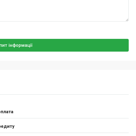
пит інформації
плата
редиту