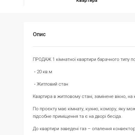
Квартира
Опис
ПРОДАЖ 1 кімнатної квартири барачного типу п
⁃ 20 кв.м
⁃ Житловий стан
Квартира в житловому стані, замінене вікно, на
По проєкту має кімнату, кухню, комору, яку м
підсобне приміщення та є на дворі бесіда.
До квартири заведені газ – опалення конвектор