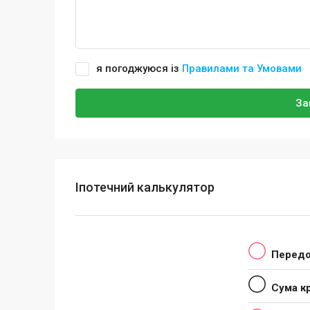
я погоджуюся із
Правилами та Умовами
За
Іпотечний калькулятор
Передо
Сума к