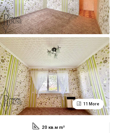
11 More
20 кв.м m²