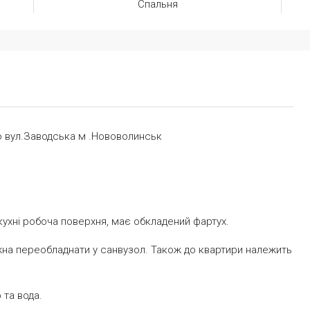
Спальня
о вул.Заводська м .Нововолинськ
 кухні робоча поверхня, має обкладений фартух.
ожна переобладнати у санвузол. Також до квартири належить
 та вода.