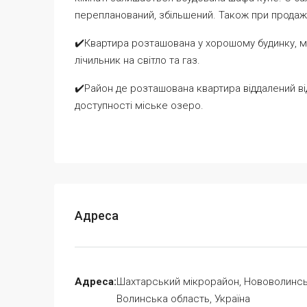
перепланований, збільшений. Також при продаж
✔️Квартира розташована у хорошому будинку, ма
лічильник на світло та газ.
✔️Район де розташована квартира віддалений від
доступності міське озеро.
Адреса
Адреса:
Шахтарський мікрорайон, Нововолинсь
Волинська область, Україна