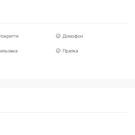
 покриття
Домофон
вильовка
Пралка