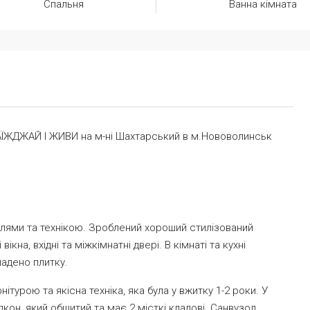
Спальня
Ванна кімната
ЇЖДЖАЙ І ЖИВИ на м-ні Шахтарський в м.Нововолинськ
блями та технікою. Зроблений хороший стилізований
ікна, вхідні та міжкімнатні двері. В кімнаті та кухні
ладено плитку.
ітурою та якісна техніка, яка була у вжитку 1-2 роки. У
кон, який обшитий та має 2 місткі кладові. Санвузол