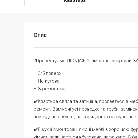
Квартира
Опис
?Презентуємо ПРОДАЖ 1 кімнатної квартири ЗА
– 3/5 поверх
– Не кутова
– З ремонтом
✔️Квартира світла та затишна, продається з ме
ремонт. Замінені усі проводка та труби, замінені в
покладено ламінат, на коридорі та санвузлі пок
✔️В кухні вмонтовані якісні меблі з хорошою фурн
кімнаті залишається вбудована шафа-купе. Є бал