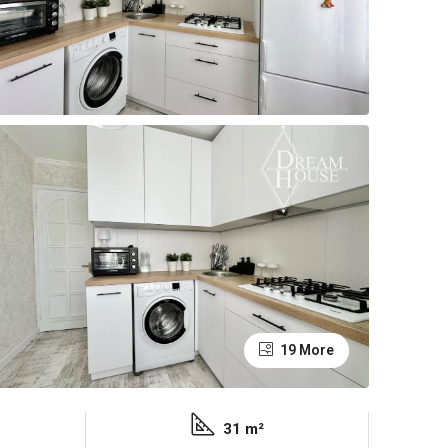
19 More
31 m²