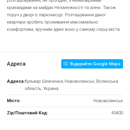
розташовування, не проїздне, з неймовірними
краєвидами на майдан Незалежності та алею. Також
поруч у дворі є паркомісце. Розташування даної
квартири зробить проживання максимально
комфортним, зручним адже воно у самому серці міста.
Адреса
Відкрийте Google Maps
Адреса:
бульвар Шевченка, Нововолинськ, Волинська
область, Україна
Місто:
Нововолинськ
Zip/Поштовий Код:
45400