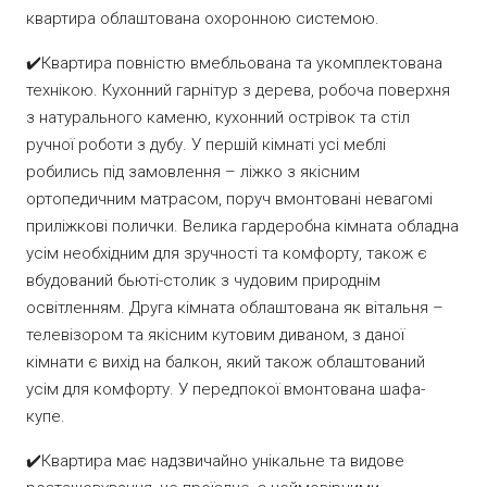
квартира облаштована охоронною системою.
✔️Квартира повністю вмебльована та укомплектована
технікою. Кухонний гарнітур з дерева, робоча поверхня
з натурального каменю, кухонний острівок та стіл
ручної роботи з дубу. У першій кімнаті усі меблі
робились під замовлення – ліжко з якісним
ортопедичним матрасом, поруч вмонтовані невагомі
приліжкові полички. Велика гардеробна кімната обладна
усім необхідним для зручності та комфорту, також є
вбудований бьюті-столик з чудовим природнім
освітленням. Друга кімната облаштована як вітальня –
телевізором та якісним кутовим диваном, з даної
кімнати є вихід на балкон, який також облаштований
усім для комфорту. У передпокої вмонтована шафа-
купе.
✔️Квартира має надзвичайно унікальне та видове