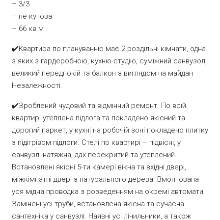
– 3/3
– не кутова
– 66 кв.м
✔️Квартира по плануванню має 2 роздільні кімнати, одна
з яких з гардеробною, кухню-студію, суміжний санвузол,
великий передпокій та балкон з виглядом на майдан
Незалежності.
✔️Зроблений чудовий та відмінний ремонт. По всій
квартирі утеплена підлога та покладено якісний та
дорогий паркет, у кухні на робочій зоні покладено плитку
з підігрівом підлоги. Стелі по квартирі – підвісні, у
санвузлі натяжна, дах перекритий та утеплений.
Встановлені якісні 5-ти камері вікна та вхідні двері,
міжкімнатні двері з натурального дерева. Вмонтована
уся мідна проводка з розведенням на окремі автомати.
Замінені усі труби, встановлена якісна та сучасна
сантехніка у санвузлі. Наявні усі лічильники, а також